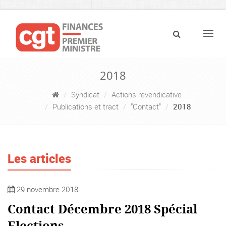
Navig
2018
Syndicat
Actions revendicative
Publications et tract
"Contact"
2018
Les articles
29 novembre 2018
Contact Décembre 2018 Spécial
Elections