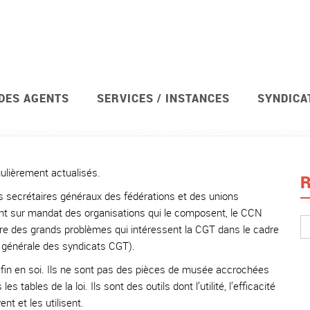
 DES AGENTS
SERVICES / INSTANCES
SYNDICA
Syndicat
Actions revendicative
Publications et trac
gulièrement actualisés.
R
s secrétaires généraux des fédérations et des unions
nt sur mandat des organisations qui le composent, le CCN
ibère des grands problèmes qui intéressent la CGT dans le cadre
e générale des syndicats CGT).
 fin en soi. Ils ne sont pas des pièces de musée accrochées
s tables de la loi. Ils sont des outils dont l’utilité, l’efficacité
nt et les utilisent.