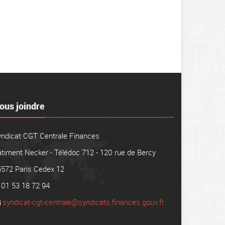
ous joindre
yndicat CGT Centrale Finances
timent Necker - Télédoc 712 - 120 rue de Bercy
5572 Paris Cedex 12
01 53 18 72 94
syndicat-cgt-centrale@syndicats.finances.gouv.fr