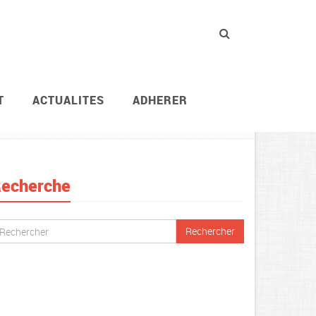
T
ACTUALITES
ADHERER
t
Repères revendicatifs
Les repères Confédéra
echerche