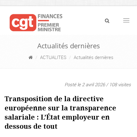
Navig
Actualités dernières
ACTUALITES
Actualités dernières
Posté le 2 avril 2026 / 108 visites
Transposition de la directive
européenne sur la transparence
salariale : L’État employeur en
dessous de tout