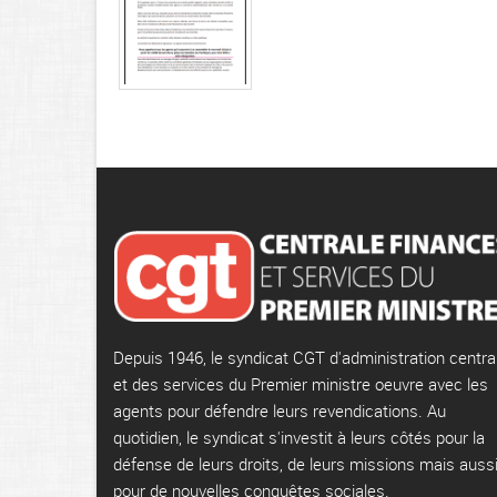
Depuis 1946, le syndicat CGT d'administration centra
et des services du Premier ministre oeuvre avec les
agents pour défendre leurs revendications. Au
quotidien, le syndicat s'investit à leurs côtés pour la
défense de leurs droits, de leurs missions mais auss
pour de nouvelles conquêtes sociales.