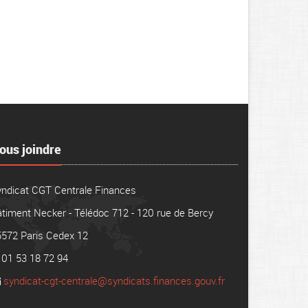
ous joindre
yndicat CGT Centrale Finances
timent Necker - Télédoc 712 - 120 rue de Bercy
5572 Paris Cedex 12
01 53 18 72 94
syndicat-cgt-centrale@syndicats.finances.gouv.fr