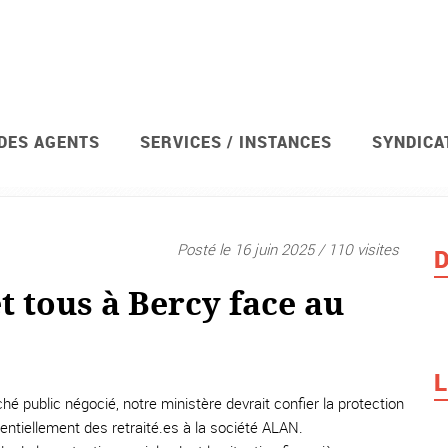
 DES AGENTS
SERVICES / INSTANCES
SYNDICA
Posté le 16 juin 2025 / 110 visites
D
et tous à Bercy face au
L
hé public négocié, notre ministère devrait confier la protection
entiellement des retraité.es à la société ALAN.