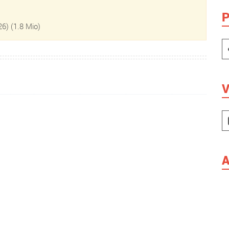
P
026)
(1.8 Mio)
V
A