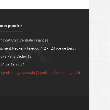
ous joindre
yndicat CGT Centrale Finances
timent Necker - Télédoc 712 - 120 rue de Bercy
5572 Paris Cedex 12
01 53 18 72 94
syndicat-cgt-centrale@syndicats.finances.gouv.fr