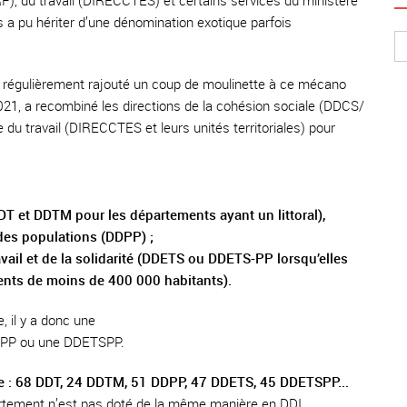
), du travail (DIRECCTES) et certains services du ministère
ns a pu hériter d’une dénomination exotique parfois
 régulièrement rajouté un coup de moulinette à ce mécano
2021, a recombiné les directions de la cohésion sociale (DDCS/
u travail (DIRECCTES et leurs unités territoriales) pour
DDT et DDTM pour les départements ayant un littoral),
 des populations (DDPP) ;
avail et de la solidarité (DDETS ou DDETS-PP lorsqu’elles
nts de moins de 400 000 habitants).
 il y a donc une
DDPP ou une DDETSPP.
ire : 68 DDT, 24 DDTM, 51 DDPP, 47 DDETS, 45 DDETSPP...
tement n’est pas doté de la même manière en DDI.