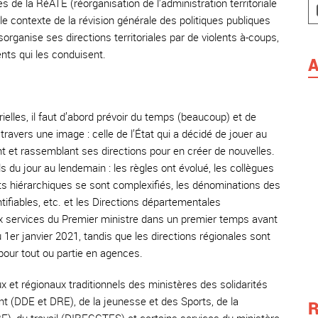
de la RéATE (réorganisation de l’administration territoriale
le contexte de la révision générale des politiques publiques
organise ses directions territoriales par de violents à-coups,
ts qui les conduisent.
A
rielles, il faut d’abord prévoir du temps (beaucoup) et de
travers une image : celle de l’État qui a décidé de jouer au
 et rassemblant ses directions pour en créer de nouvelles.
s du jour au lendemain : les règles ont évolué, les collègues
its hiérarchiques se sont complexifiés, les dénominations des
tifiables, etc. et les Directions départementales
ux services du Premier ministre dans un premier temps avant
 1er janvier 2021, tandis que les directions régionales sont
pour tout ou partie en agences.
 et régionaux traditionnels des ministères des solidarités
nt (DDE et DRE), de la jeunesse et des Sports, de la
R