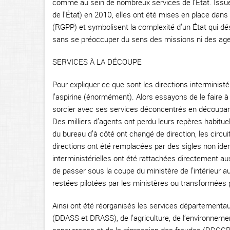
comme au sein de nombreux services de l’État. Issues 
de l’État) en 2010, elles ont été mises en place dans 
(RGPP) et symbolisent la complexité d’un État qui dés
sans se préoccuper du sens des missions ni des agen
SERVICES À LA DÉCOUPE
Pour expliquer ce que sont les directions interministé
l’aspirine (énormément). Alors essayons de le faire à 
sorcier avec ses services déconcentrés en découpant
Des milliers d’agents ont perdu leurs repères habituel
du bureau d’à côté ont changé de direction, les circu
directions ont été remplacées par des sigles non iden
interministérielles ont été rattachées directement a
de passer sous la coupe du ministère de l’intérieur au
restées pilotées par les ministères ou transformées 
Ainsi ont été réorganisés les services départementaux
(DDASS et DRASS), de l’agriculture, de l’environneme