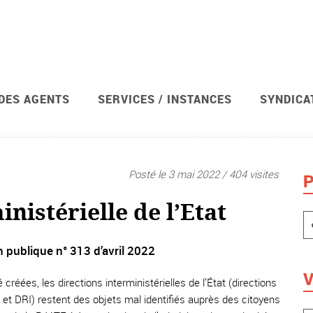
 DES AGENTS
SERVICES / INSTANCES
SYNDICA
et ses services déconcentrés
Posté le 3 mai 2022 / 404 visites
P
nistérielle de l’Etat
 publique n° 313 d’avril 2022
V
réées, les directions interministérielles de l’État (directions
 et DRI) restent des objets mal identifiés auprès des citoyens