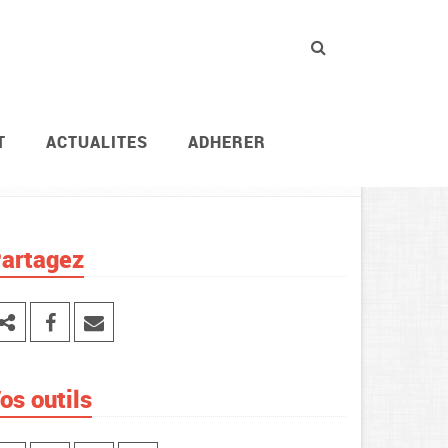
T
ACTUALITES
ADHERER
Services / instances
Agents du MEFR en poste
artagez
os outils