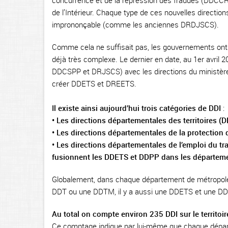
concurrence et de la répression des fraudes (DDCCRF
de l’Intérieur. Chaque type de ces nouvelles directio
imprononçable (comme les anciennes DRDJSCS).
Comme cela ne suffisait pas, les gouvernements ont
déjà très complexe. Le dernier en date, au 1er avril 
DDCSPP et DRJSCS) avec les directions du ministère d
créer DDETS et DREETS.
Il existe ainsi aujourd’hui trois catégories de DDI
:
• Les directions départementales des territoires (
• Les directions départementales de la protection
• Les directions départementales de l’emploi du tr
fusionnent les DDETS et DDPP dans les départeme
Globalement, dans chaque département de métropole,
DDT ou une DDTM, il y a aussi une DDETS et une 
Au total on compte environ 235 DDI sur le territo
Ce comptage indique par lui-même que chaque dépar