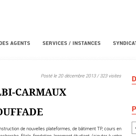
 DES AGENTS
SERVICES / INSTANCES
SYNDICA
Posté le 20 décembre 2013 / 323 visites
D
LBI-CARMAUX
P
OUFFADE
nstruction de nouvelles plateformes, de bâtiment TP, cours en
cherche, filiale, fondation, logement étudiant, (ajouter à votre