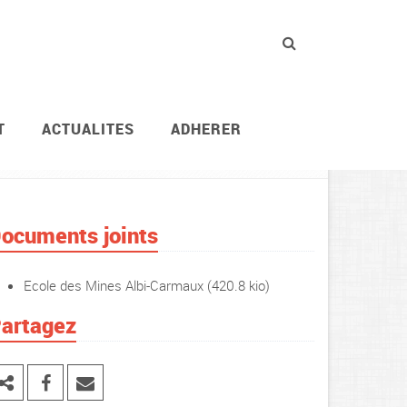
T
ACTUALITES
ADHERER
Services / instances
Les Mines
ocuments joints
Ecole des Mines Albi-Carmaux
(420.8 kio)
artagez