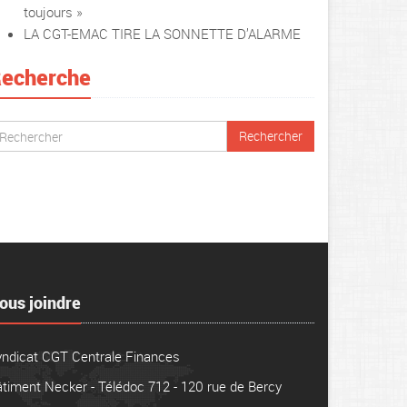
toujours »
LA CGT-EMAC TIRE LA SONNETTE D’ALARME
echerche
ous joindre
yndicat CGT Centrale Finances
timent Necker - Télédoc 712 - 120 rue de Bercy