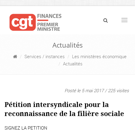
Navig
Actualités
Services / instances
Les ministères économique
Actualités
Posté le 5 mai 2017 / 225 visites
Pétition intersyndicale pour la
reconnaissance de la filière sociale
SIGNEZ LA PETITION