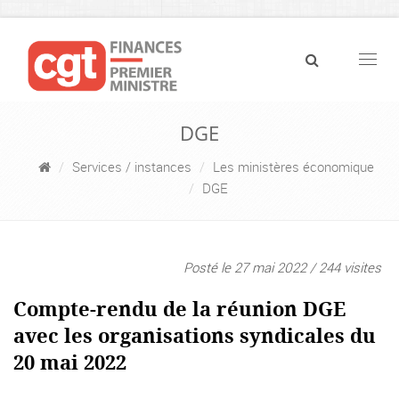
Navig
DGE
Services / instances
Les ministères économique
DGE
Posté le 27 mai 2022 / 244 visites
Compte-rendu de la réunion DGE
avec les organisations syndicales du
20 mai 2022