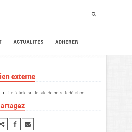
T
ACTUALITES
ADHERER
 ministères économique
Le comité social d’admini
ien externe
lire l’aticle sur le site de notre fedération
artagez