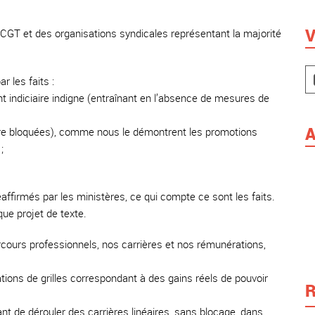
V
a CGT et des organisations syndicales représentant la majorité
r les faits :
nt indiciaire indigne (entraînant en l’absence de mesures de
A
 dire bloquées), comme nous le démontrent les promotions
;
ffirmés par les ministères, ce qui compte ce sont les faits.
ue projet de texte.
ours professionnels, nos carrières et nos rémunérations,
ations de grilles correspondant à des gains réels de pouvoir
R
t de dérouler des carrières linéaires, sans blocage, dans