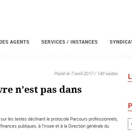
 DES AGENTS
SERVICES / INSTANCES
SYNDICA
ministériel
Services / instances
Les
Posté le 7 avril 2017 / 143 visites
L
re n’est pas dans
P
l sur les textes déclinant le protocole Parcours professionnels,
nances publiques, à l’Insee et à la Direction générale du