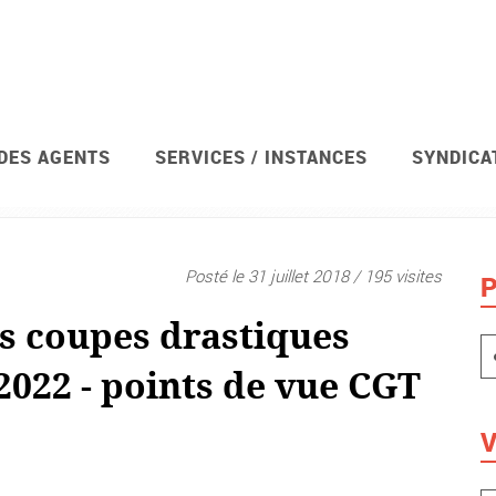
 DES AGENTS
SERVICES / INSTANCES
SYNDICA
Posté le 31 juillet 2018 / 195 visites
P
es coupes drastiques
2022 - points de vue CGT
V