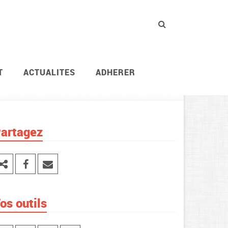
T
ACTUALITES
ADHERER
Services / instances
Les services du Premier
artagez
os outils