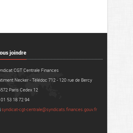
ous joindre
yndicat CGT Centrale Finances
timent Necker - Télédoc 712 - 120 rue de Bercy
5572 Paris Cedex 12
01 53 18 72 94
syndicat-cgt-centrale@syndicats.finances.gouv.fr