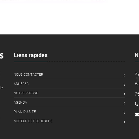
Liens rapides
N
S
NOUS CONTACTER
Bâ
ADHÉRER
le
NOTRE PRESSE
7
AGENDA
PLAN DU SITE
i
MOTEUR DE RECHERCHE