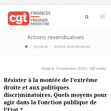
Navig
Actions revendicatives
Syndicat
Actions revendicatives
Posté le 14 novembre 2024 / 199 visites
Résister à la montée de l’extrême
droite et aux politiques
discriminatoires. Quels moyens pour
agir dans la Fonction publique de
l’Etat ?