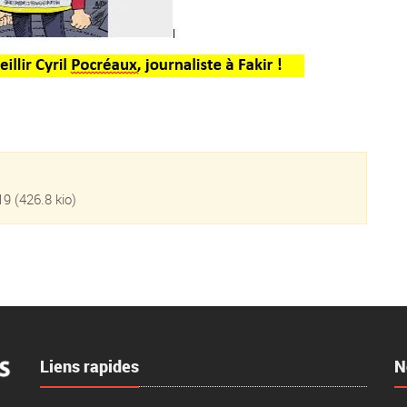
19
(426.8 kio)
Liens rapides
N