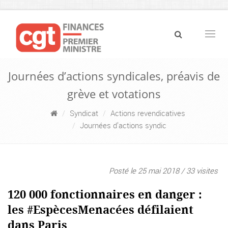
Navig
Journées d’actions syndicales, préavis de
grève et votations
Syndicat
Actions revendicatives
Journées d’actions syndic
Posté le 25 mai 2018 / 33 visites
120 000 fonctionnaires en danger :
les #EspècesMenacées défilaient
dans Paris