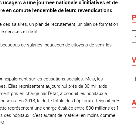
 usagers à une journée nationale d’initiatives et de
ndre en compte l’ensemble de leurs revendications.
P
 des salaires, un plan de recrutement, un plan de formation
e services et de lit...
r beaucoup de salariés, beaucoup de citoyens de venir les
V
incipalement sur les cotisations sociales. Mais, les
ées. Elles représentent aujourd’hui près de 30 milliards
ent pris en charge par l’État, a conduit les hôpitaux à
esoins. En 2018, la dette totale des hôpitaux atteignait près
A
dette représentent une charge évaluée entre 800 millions et 1
les des hôpitaux : c’est autant de matériel en moins comme
RM...