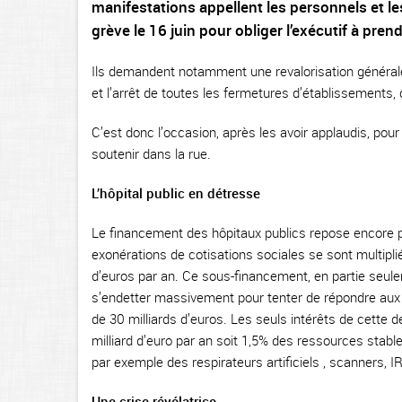
manifestations appellent les personnels et les
grève le 16 juin pour obliger l’exécutif à pre
Ils demandent notamment une revalorisation générale
et l’arrêt de toutes les fermetures d’établissements, d
C’est donc l’occasion, après les avoir applaudis, pou
soutenir dans la rue.
L’hôpital public en détresse
Le financement des hôpitaux publics repose encore pr
exonérations de cotisations sociales se sont multipli
d’euros par an. Ce sous-financement, en partie seulem
s’endetter massivement pour tenter de répondre aux b
de 30 milliards d’euros. Les seuls intérêts de cette 
milliard d’euro par an soit 1,5% des ressources stab
par exemple des respirateurs artificiels , scanners, I
Une crise révélatrice