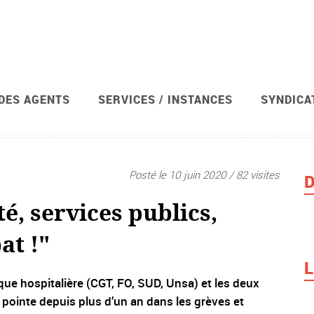
 DES AGENTS
SERVICES / INSTANCES
SYNDICA
avis de grève et votations
Syndicat
Posté le 10 juin 2020 / 82 visites
D
é, services publics,
at !"
L
que hospitalière (CGT, FO, SUD, Unsa) et les deux
n pointe depuis plus d’un an dans les grèves et