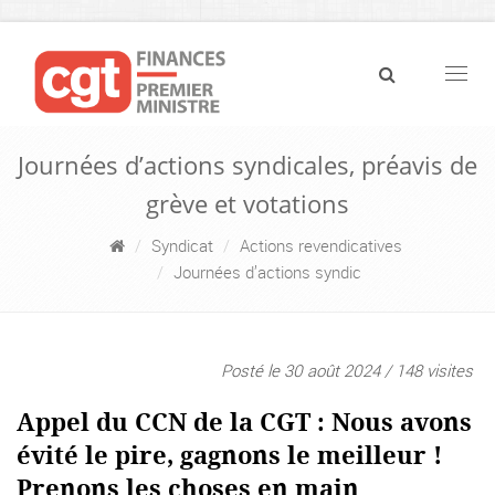
Navig
Journées d’actions syndicales, préavis de
grève et votations
Syndicat
Actions revendicatives
Journées d’actions syndic
Posté le 30 août 2024 / 148 visites
Appel du CCN de la CGT : Nous avons
évité le pire, gagnons le meilleur !
Prenons les choses en main