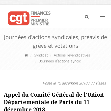
Navig
Journées d’actions syndicales, préavis de
grève et votations
Syndicat
Actions revendicatives
Journées d’actions syndic
Posté le 12 décembre 2018 / 77 visites
Appel du Comité Général de l’Union
Départementale de Paris du 11
décembre 2018