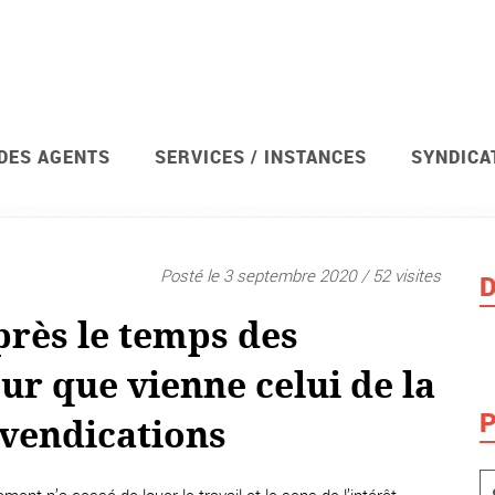
 DES AGENTS
SERVICES / INSTANCES
SYNDICA
avis de grève et votations
Syndicat
Posté le 3 septembre 2020 / 52 visites
D
près le temps des
ur que vienne celui de la
P
evendications