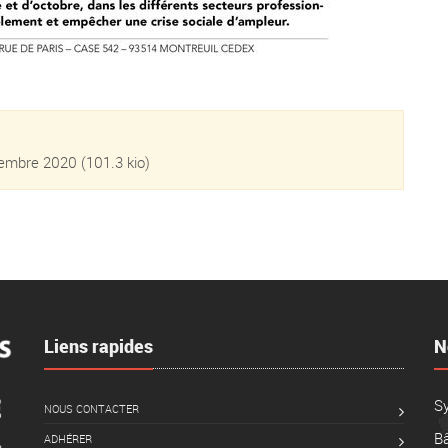
ptembre 2020
(101.3 kio)
Liens rapides
N
S
NOUS CONTACTER
Bâ
ADHÉRER