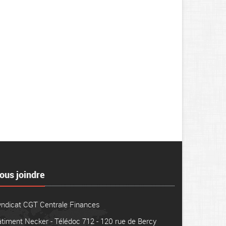
ous joindre
yndicat CGT Centrale Finances
timent Necker - Télédoc 712 - 120 rue de Bercy