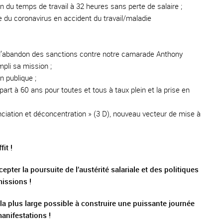
ion du temps de travail à 32 heures sans perte de salaire ;
e du coronavirus en accident du travail/maladie
nt l’abandon des sanctions contre notre camarade Anthony
mpli sa mission ;
n publique ;
part à 60 ans pour toutes et tous à taux plein et la prise en
renciation et déconcentration » (3 D), nouveau vecteur de mise à
it !
ter la poursuite de l’austérité salariale et des politiques
issions !
la plus large possible à construire une puissante journée
manifestations !