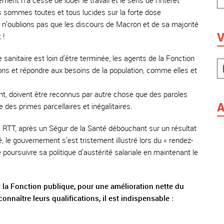
nt n’a cessé de louer le travail et le sens de l’intérêt
s sommes toutes et tous lucides sur la forte dose
 n’oublions pas que les discours de Macron et de sa majorité
V
 !
sanitaire est loin d’être terminée, les agents de la Fonction
ions et répondre aux besoins de la population, comme elles et
nt, doivent être reconnus par autre chose que des paroles
A
 des primes parcellaires et inégalitaires.
de RTT, après un Ségur de la Santé débouchant sur un résultat
, le gouvernement s’est tristement illustré lors du « rendez-
de poursuivre sa politique d’austérité salariale en maintenant le
 la Fonction publique, pour une amélioration nette du
nnaître leurs qualifications, il est indispensable :