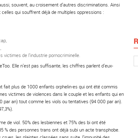
 aussi, souvent, au croisement d’autres discriminations. Ainsi
celles qui souffrent déjà de multiples oppressions :
R
cap,
,
s victimes de l’industrie pornocriminelle.
oo. Elle n’est pas suffisante, les chiffres parlent d’eux-
t fait plus de 1000 enfants orphelin∙es qui ont été commis
es victimes de violences dans le couple et les enfants qui en
par an) tout comme les viols ou tentatives (94 000 par an).
97,3%).
me de viol. 50% des lesbiennes et 75% des bi ont été
 85 % des personnes trans ont déjà subi un acte transphobe.
 crues, les plaintes classées sans suite, l’impunité des