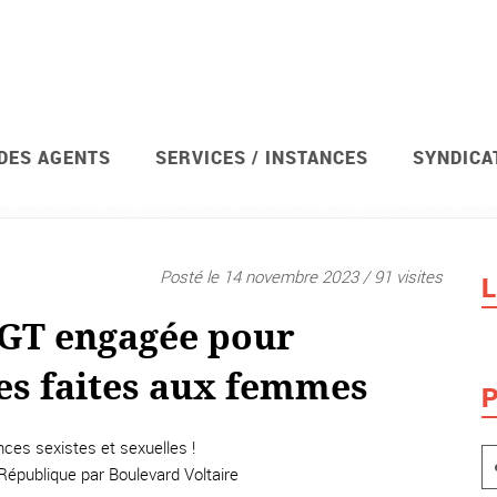
 DES AGENTS
SERVICES / INSTANCES
SYNDICA
avis de grève et votations
Syndicat
Posté le 14 novembre 2023 / 91 visites
L
CGT engagée pour
ces faites aux femmes
P
ces sexistes et sexuelles !
République par Boulevard Voltaire