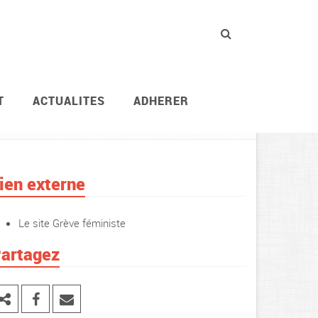
T
ACTUALITES
ADHERER
Actions revendicatives
Journées d’actions syndic
ien externe
Le site Grève féministe
artagez