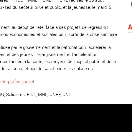
daires – FIDL – MNL – UNEF – UNL réunies le 30 août
ur-ses du secteur privé et public, et la jeunesse, le mardi 5
A
ement, au début de l’été, face à ses projets de régression
tions économiques et sociales pour sortir de la crise sanitaire.
tilisée par le gouvernement et le patronat pour accélérer la
es et des jeunes. L’élargissement et l’accélération
er l’accès à la santé, les moyens de l’hôpital public et de la
de rassurer, et non de sanctionner les salarié-es.
interprofessionnel
SU, Solidaires, FIDL, MNL, UNEF, UNL :