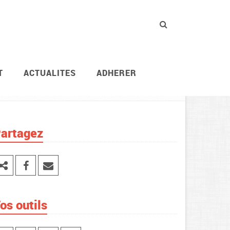
T
ACTUALITES
ADHERER
Actions revendicatives
Journées d’actions syndic
artagez
os outils