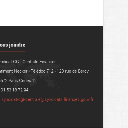
ous joindre
yndicat CGT Centrale Finances
timent Necker - Télédoc 712 - 120 rue de Bercy
5572 Paris Cedex 12
01 53 18 72 94
syndicat-cgt-centrale@syndicats.finances.gouv.fr