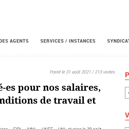
 DES AGENTS
SERVICES / INSTANCES
SYNDICA
avis de grève et votations
Syndicat
Posté le 31 août 2021 / 213 visites
P
é-es pour nos salaires,
nditions de travail et
V