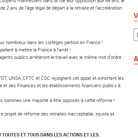
itoyens manifestent dans la rue leur opposition aux 64 ans, le
 2 ans de l’âge légal de départ à la retraite et l’accélération
V
lus nombreux dans les cortèges partout en France !
ellent à mettre la France à l’arrêt !
A
s agents publics arrêteront le travail avec le même mot d’ordre :
FDT, UNSA, CFTC et CGC rejoignent cet appel et exhortent les
 et des Finances et les établissements financiers publics à
 sommes une majorité à être opposés à cette réforme !
 projet de réforme des retraites inacceptable, injuste et
 TOUTES ET TOUS DANS LES ACTIONS ET LES