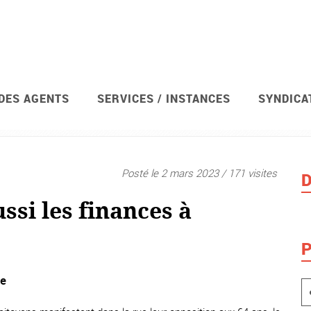
 DES AGENTS
SERVICES / INSTANCES
SYNDICA
avis de grève et votations
Syndicat
Posté le 2 mars 2023 / 171 visites
D
ssi les finances à
P
ie