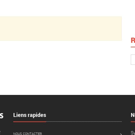
R
Liens rapides
N
S
NOUS CONTACTER