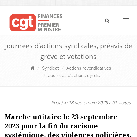
Navig
Journées d’actions syndicales, préavis de
grève et votations
Syndicat
Actions revendicatives
Journées d’actions syndic
Posté le 18 septembre 2023 / 61 visites
Marche unitaire le 23 septembre
2023 pour la fin du racisme
systémique, des violences policières,