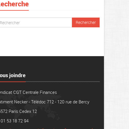
echerche
ous joindre
yndicat CGT Centrale Finances
timent Necker - Télédoc 712 - 120 rue de Bercy
5572 Paris Cedex 12
01 53 18 72 94