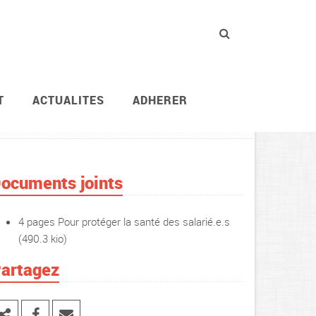
T
ACTUALITES
ADHERER
at
Actions revendicatives
Publications et tracts
ocuments joints
4 pages Pour protéger la santé des salarié.e.s
(490.3 kio)
artagez