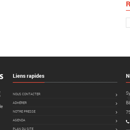
R
Liens rapides
N
S
NOUS CONTACTER
Bâ
ADHÉRER
le
NOTRE PRESSE
7
AGENDA
PLAN DU SITE