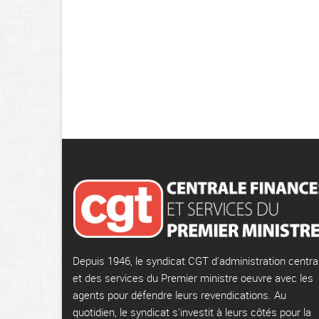
Depuis 1946, le syndicat CGT d'administration centra
et des services du Premier ministre oeuvre avec les
agents pour défendre leurs revendications. Au
quotidien, le syndicat s'investit à leurs côtés pour la