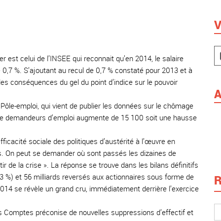
V
er est celui de l’INSEE qui reconnait qu’en 2014, le salaire
 0,7 %. S’ajoutant au recul de 0,7 % constaté pour 2013 et à
les conséquences du gel du point d’indice sur le pouvoir
A
 Pôle-emploi, qui vient de publier les données sur le chômage
e de demandeurs d’emploi augmente de 15 100 soit une hausse
ficacité sociale des politiques d’austérité à l’œuvre en
s. On peut se demander où sont passés les dizaines de
r de la crise ». La réponse se trouve dans les bilans définitifs
33 %) et 56 milliards reversés aux actionnaires sous forme de
R
2014 se révèle un grand cru, immédiatement derrière l’exercice
s Comptes préconise de nouvelles suppressions d’effectif et