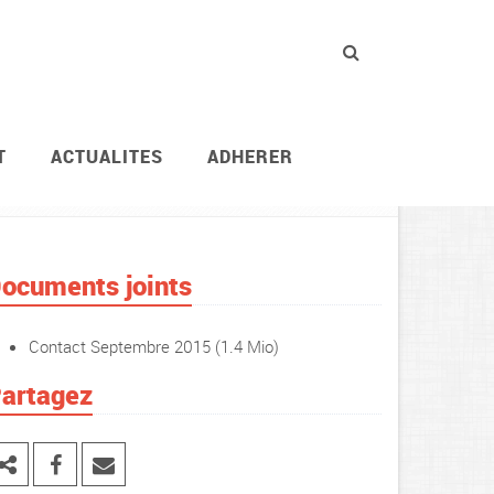
T
ACTUALITES
ADHERER
catives
Publications et tracts
"Contact"
2015
ocuments joints
Contact Septembre 2015
(1.4 Mio)
artagez