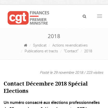
Navig
2018
Syndicat
Actions revendicatives
Publications et tracts
"Contact"
2018
Posté le 29 novembre 2018 / 223 visites
Contact Décembre 2018 Spécial
Elections
Un numéro consacré aux élections professionnelles