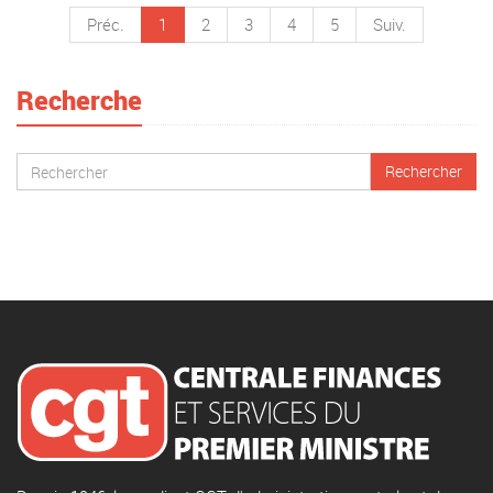
Préc.
1
2
3
4
5
Suiv.
Recherche