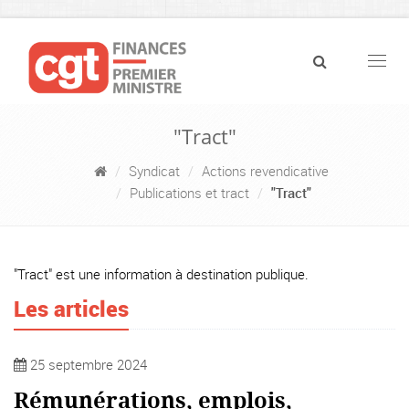
Navig
"Tract"
Syndicat
Actions revendicative
Publications et tract
"Tract"
"Tract" est une information à destination publique.
Les articles
25 septembre 2024
Rémunérations, emplois,