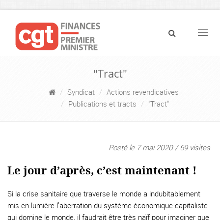
Navig
"Tract"
Syndicat
Actions revendicatives
Publications et tracts
"Tract"
Posté le 7 mai 2020 / 69 visites
Le jour d’après, c’est maintenant !
Si la crise sanitaire que traverse le monde a indubitablement
mis en lumière l’aberration du système économique capitaliste
qui domine le monde, il faudrait être très naïf pour imaginer que