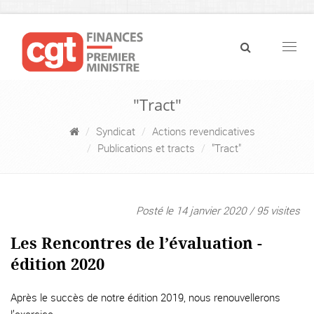
Navig
"Tract"
Syndicat
Actions revendicatives
Publications et tracts
"Tract"
Posté le 14 janvier 2020 / 95 visites
Les Rencontres de l’évaluation -
édition 2020
Après le succès de notre édition 2019, nous renouvellerons