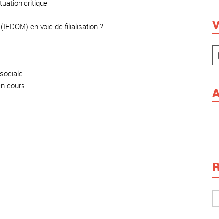
tuation critique
V
IEDOM) en voie de filialisation ?
 sociale
 en cours
A
R