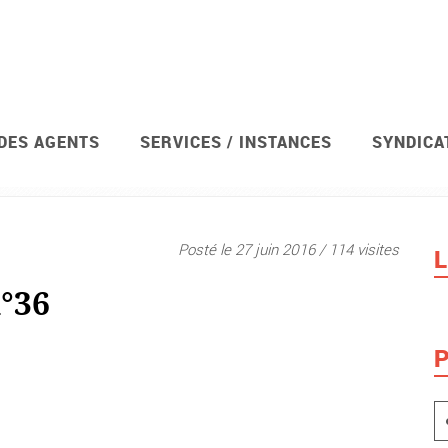
 DES AGENTS
SERVICES / INSTANCES
SYNDICA
t
Qui sommes-nous ?
Notre environnement (…)
La fédératio
Posté le 27 juin 2016 / 114 visites
L
n°36
P