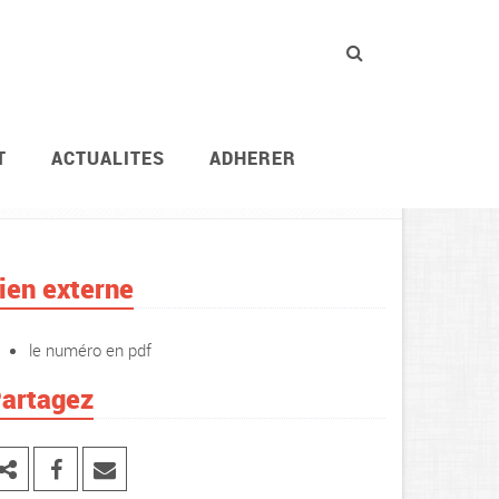
T
ACTUALITES
ADHERER
n des Finance
Publications
Plus forts ensemble
ien externe
le numéro en pdf
artagez