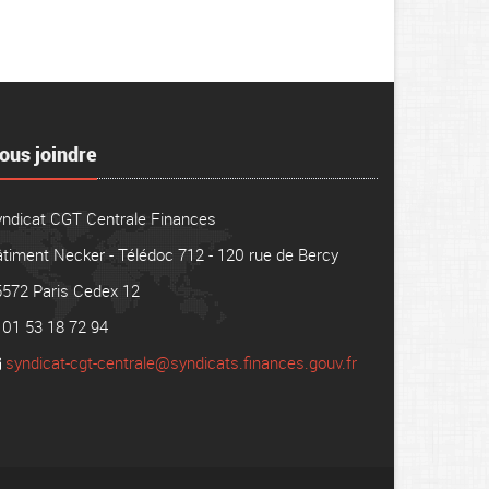
ous joindre
yndicat CGT Centrale Finances
timent Necker - Télédoc 712 - 120 rue de Bercy
5572 Paris Cedex 12
01 53 18 72 94
syndicat-cgt-centrale@syndicats.finances.gouv.fr