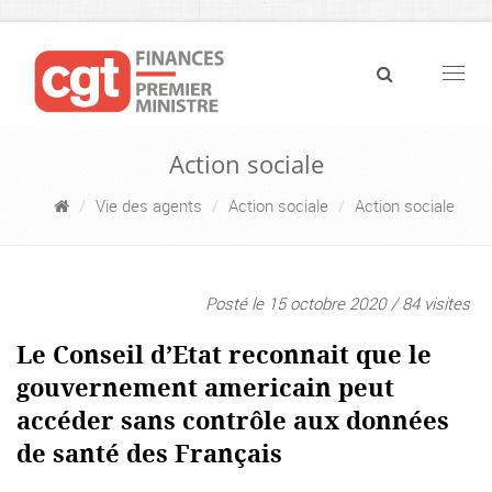
Navig
Action sociale
Vie des agents
Action sociale
Action sociale
Posté le 15 octobre 2020 / 84 visites
Le Conseil d’Etat reconnait que le
gouvernement americain peut
accéder sans contrôle aux données
de santé des Français