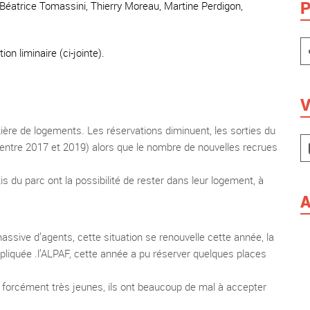
P
Béatrice Tomassini, Thierry Moreau, Martine Perdigon,
on liminaire (ci-jointe).
V
atière de logements. Les réservations diminuent, les sorties du
ntre 2017 et 2019) alors que le nombre de nouvelles recrues
du parc ont la possibilité de rester dans leur logement, à
A
assive d’agents, cette situation se renouvelle cette année, la
liquée .l’ALPAF, cette année a pu réserver quelques places
s forcément très jeunes, ils ont beaucoup de mal à accepter