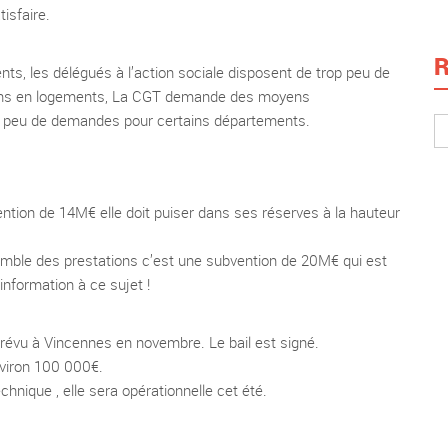
isfaire.
R
nts, les délégués à l’action sociale disposent de trop peu de
ins en logements, La CGT demande des moyens
ssi peu de demandes pour certains départements.
ntion de 14M€ elle doit puiser dans ses réserves à la hauteur
semble des prestations c’est une subvention de 20M€ qui est
information à ce sujet !
évu à Vincennes en novembre. Le bail est signé.
nviron 100 000€.
chnique , elle sera opérationnelle cet été.