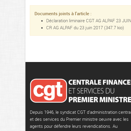
Documents joints à l'article :
Déclaration liminaire CGT AG ALPAF 23 JU
CR AG ALPAF du 23 juin 2017
(347.7 kio)
Depuis 1946, le syndicat CGT d'administration centra
et des services du Premier ministre oeuvre avec les
agents pour défendre leurs revendications. Au