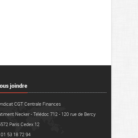
ous joindre
yndicat CGT Centrale Finances
timent Necker - Télédoc 712 - 120 rue de Bercy
5572 Paris Cedex 12
01 53 18 72 94