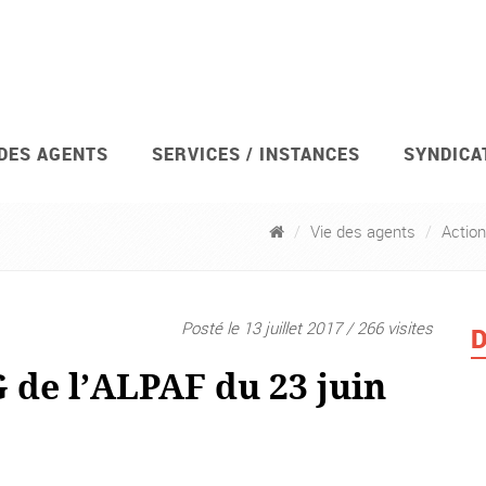
 DES AGENTS
SERVICES / INSTANCES
SYNDICA
s personnels des administrations financièr
Vie des agents
Action
Posté le 13 juillet 2017 / 266 visites
D
 de l’ALPAF du 23 juin