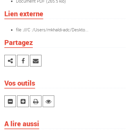
Document PDF
(265.5 kio)
Lien externe
file :///C :/Users/mkhaldi-adc/Deskto...
Partagez
Vos outils
A lire aussi