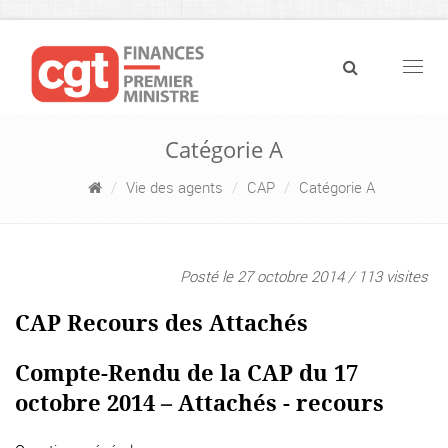
Navig
Catégorie A
Vie des agents
CAP
Catégorie A
Posté le 27 octobre 2014 / 113 visites
CAP Recours des Attachés
Compte-Rendu de la CAP du 17
octobre 2014 – Attachés - recours