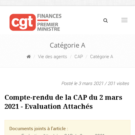
Navig
Catégorie A
Vie des agents
CAP
Catégorie A
Posté le 3 mars 2021 / 201 visites
Compte-rendu de la CAP du 2 mars
2021 - Evaluation Attachés
Documents joints à l'article :