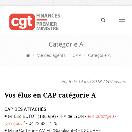
Navig
Catégorie A
Vie des agents
CAP
Catégorie A
Posté le 14 juin 2018 / 267 visites
Vos élus en CAP catégorie A
CAP DES ATTACHÉS
◾ M. Eric BUTOT (Titulaire) - IRA de LYON -
eric.butot@ira-
lyon.gouv.fr
- 04 72 82 17 26
◾ Mme Catherine AMIEL (Suppléante) - DGCCRF -