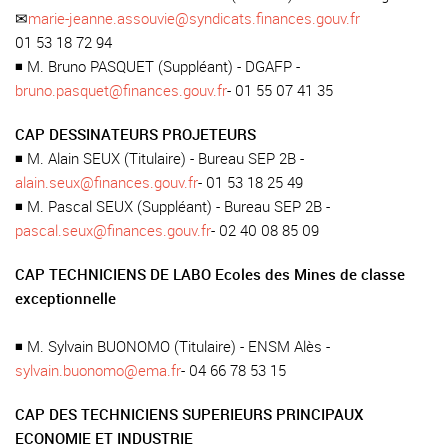
✉
marie-jeanne.assouvie@syndicats.finances.gouv.fr
01 53 18 72 94
◾ M. Bruno PASQUET (Suppléant) - DGAFP -
bruno.pasquet@finances.gouv.fr
- 01 55 07 41 35
CAP DESSINATEURS PROJETEURS
◾ M. Alain SEUX (Titulaire) - Bureau SEP 2B -
alain.seux@finances.gouv.fr
- 01 53 18 25 49
◾ M. Pascal SEUX (Suppléant) - Bureau SEP 2B -
pascal.seux@finances.gouv.fr
- 02 40 08 85 09
CAP TECHNICIENS DE LABO Ecoles des Mines de classe
exceptionnelle
◾ M. Sylvain BUONOMO (Titulaire) - ENSM Alès -
sylvain.buonomo@ema.fr
- 04 66 78 53 15
CAP DES TECHNICIENS SUPERIEURS PRINCIPAUX
ECONOMIE ET INDUSTRIE