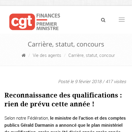
Navig
Carrière, statut, concours
Vie des agents
Carrière, statut, concour
Posté le 9 février 2018 / 417 visites
Reconnaissance des qualifications :
rien de prévu cette année !
Selon notre Fédération,
le ministre de l’action et des comptes
publics Gérald Darmanin a annoncé que le plan ministériel