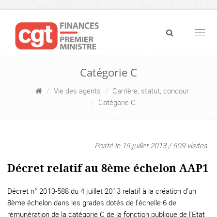
Navig
Catégorie C
Vie des agents
Carrière, statut, concour
Catégorie C
Posté le 15 juillet 2013 / 509 visites
Décret relatif au 8ème échelon AAP1
Décret n° 2013-588 du 4 juillet 2013 relatif à la création d’un
8ème échelon dans les grades dotés de l’échelle 6 de
rémunération de la catégorie C de la fonction publique de l’Etat