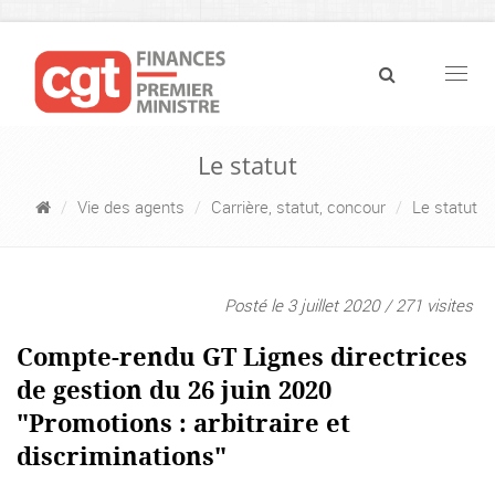
Navig
Le statut
Vie des agents
Carrière, statut, concour
Le statut
Posté le 3 juillet 2020 / 271 visites
Compte-rendu GT Lignes directrices
de gestion du 26 juin 2020
"Promotions : arbitraire et
discriminations"