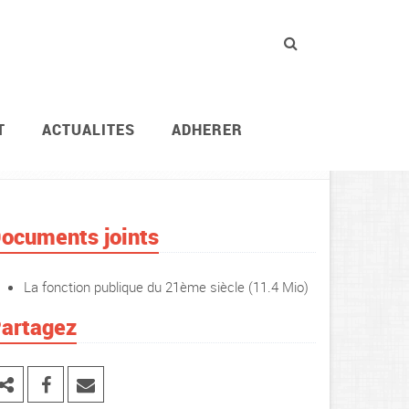
T
ACTUALITES
ADHERER
e des agents
Carrière, statut, concour
Le statut
ocuments joints
La fonction publique du 21ème siècle
(11.4 Mio)
artagez