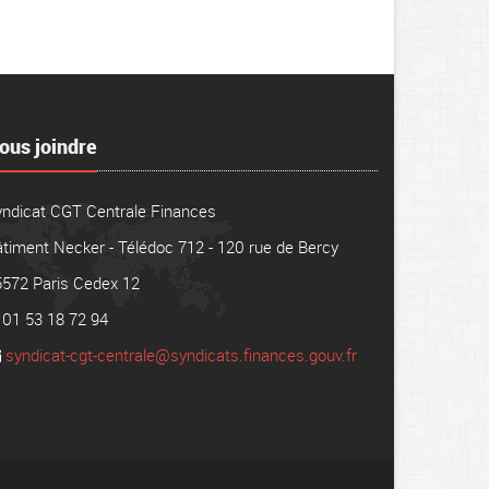
ous joindre
yndicat CGT Centrale Finances
timent Necker - Télédoc 712 - 120 rue de Bercy
5572 Paris Cedex 12
01 53 18 72 94
syndicat-cgt-centrale@syndicats.finances.gouv.fr