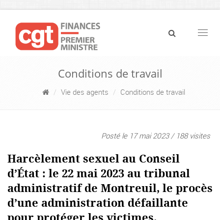
Navig
Conditions de travail
Vie des agents
Conditions de travail
Posté le 17 mai 2023 / 188 visites
Harcèlement sexuel au Conseil
d’État : le 22 mai 2023 au tribunal
administratif de Montreuil, le procès
d’une administration défaillante
pour protéger les victimes.