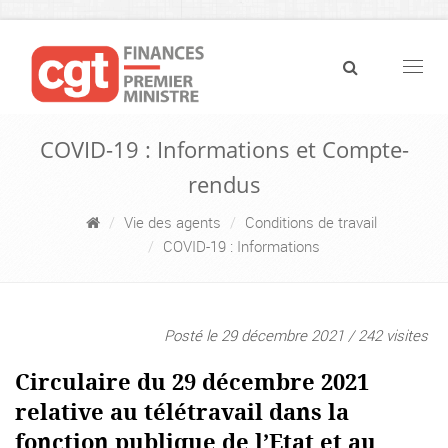
Navig
COVID-19 : Informations et Compte-
rendus
Vie des agents
Conditions de travail
COVID-19 : Informations
Posté le 29 décembre 2021 / 242 visites
Circulaire du 29 décembre 2021
relative au télétravail dans la
fonction publique de l’Etat et au