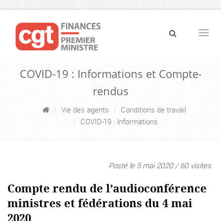
Navig
COVID-19 : Informations et Compte-
rendus
Vie des agents
Conditions de travail
COVID-19 : Informations
Posté le 5 mai 2020 / 60 visites
Compte rendu de l’audioconférence
ministres et fédérations du 4 mai
2020