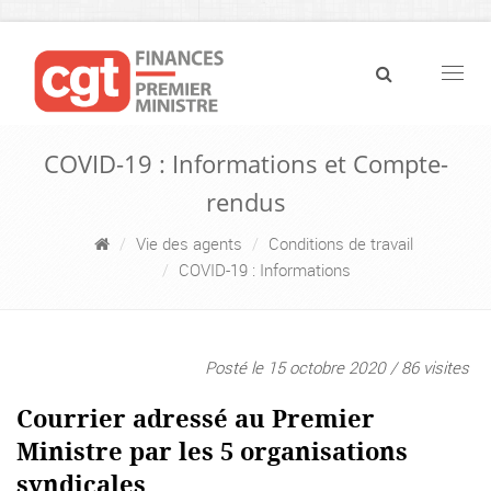
Navig
COVID-19 : Informations et Compte-
rendus
Vie des agents
Conditions de travail
COVID-19 : Informations
Posté le 15 octobre 2020 / 86 visites
Courrier adressé au Premier
Ministre par les 5 organisations
syndicales