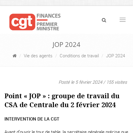
Navig
JOP 2024
Vie des agents
Conditions de travail
JOP 2024
Posté le 5 février 2024 / 155 visites
Point « JOP » : groupe de travail du
CSA de Centrale du 2 février 2024
INTERVENTION DE LA CGT
Avant d’ouvrir le tour de table, la secrétaire générale précise que