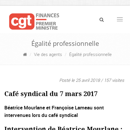
Navig
Égalité professionnelle
Vie des agents
Égalité professionnelle
Posté le 25 avril 2018 / 157 visites
Café syndical du 7 mars 2017
Béatrice Mourlane et Françoise Lameau sont
intervenues lors du café syndical
Intervention de Béatrice Mourlane :