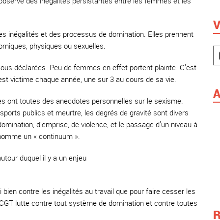
bserve des inégalités persistantes entre les femmes et les
V
s inégalités et des processus de domination. Elles prennent
nomiques, physiques ou sexuelles.
sous-déclarées. Peu de femmes en effet portent plainte. C’est
st victime chaque année, une sur 3 au cours de sa vie.
A
mes ont toutes des anecdotes personnelles sur le sexisme.
ports publics et meurtre, les degrés de gravité sont divers
ination, d’emprise, de violence, et le passage d’un niveau à
n nomme un « continuum ».
tour duquel il y a un enjeu
 bien contre les inégalités au travail que pour faire cesser les
 CGT lutte contre tout système de domination et contre toutes
R