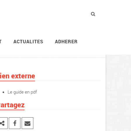
T
ACTUALITES
ADHERER
Vie des agents
Égalité professionnelle
ien externe
Le guide en pdf
artagez