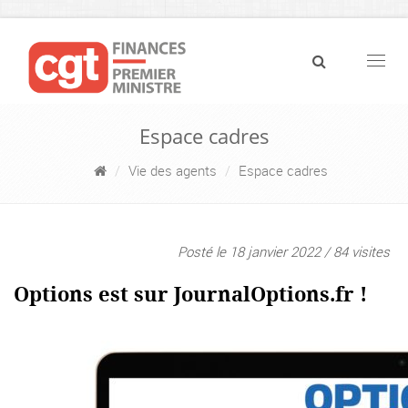
Navig
Espace cadres
Vie des agents
Espace cadres
Posté le 18 janvier 2022 / 84 visites
Options est sur JournalOptions.fr !